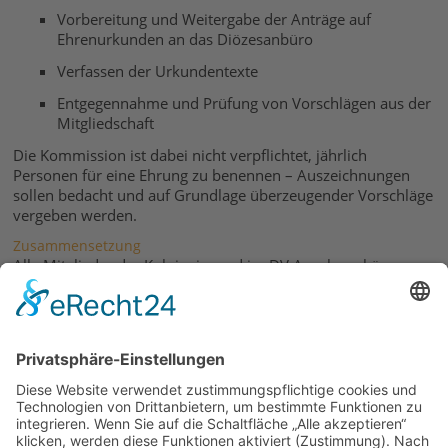
Vorbereitung und Weitergabe der Anträge auf
Ehrenurkunden an das Diözesanbüro
Verfassen der Urkundentexte
Entgegennahme und Prüfung von Vorschlägen aus der
Mitgliedschaft
Die Kommission ist dabei nicht verpflichtet, jährlich
Personen für eine Ehrung zu benennen – Auszeichnungen
sollen bedacht und auf Grundlage überzeugender Vorschläge
vergeben werden.
Zusammensetzung
Alle Mitglieder der Kolpingjugend im DV Augsburg können
Vorschläge für die Besetzung der Kommission bei der
Diözesanleitung einreichen. Diese prüft und beruft die
Kommissionsmitglieder. Die Berufung gilt für jeweils ein Jahr
und kann verlängert werden.
Die jeweils aktuelle Besetzung wird jährlich auf der
Diözesankonferenz bekannt gegeben.
Vorschläge einreichen
Du hast jemanden im Kopf, der oder die ein Ehrenzeichen