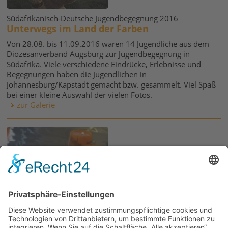
Südafrikanisch-Deutsche Jugendbegegnung 2016
Unterwegs im Land der Farben
Von 28.08. bis 11.09.2016 waren 14 Jugendliche aus dem
Diözesanverband Augsburg zur Jugendbegegnung in
Südafrika. Viele verschiedene Eindrücke, Erlebnisse und
Begegnungen haben die Jugendlichen in
Johannesburg/Kapstadt gemacht bzw. gesammelt. Viel Spaß
bei einer kleine Auswahl der vielen Fotos.
zur Galerie
Mut tut gut!
Kolpingtag 2015
Am 4. Dezember 2015 sind es 150 Jahre, dass Adolph