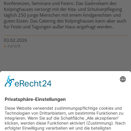
Konferenzen, Seminare und Feiern. Das Gastroteam des
Kolpinghauses versorgt mit der Kita- und Schulverpflegung
täglich 250 junge Menschen mit einem kindgerechten und
guten Essen. Das Catering des Kolpinghauses kann aber auch
für Feste und Tagungen außer Haus angefragt werden.
03.02.2026
zurück
Bild:
Nicht nur für ein Dach über dem Kopf für 754 junge
Menschen sorgen die Mitglieder des Stiftungsrates der
Augsburger Kolping-Stiftung Augsburg. Von links:
Domkapitular und Dompfarrer Armin Zürn (stellv.
Vorsitzender Stiftungsvorstand), Kolping-Diözesanpräses
Wolfgang Kretschmer (Vorsitzender Stiftungsvorstand),
Heinrich Lang (Geschäftsführer), Katharina Heckl, Kirsten
Kotter, Erwin Fath (bisheriger Vorsitzender
Stiftungsvorstand), Michael Ritter, Robert Hitzelberger