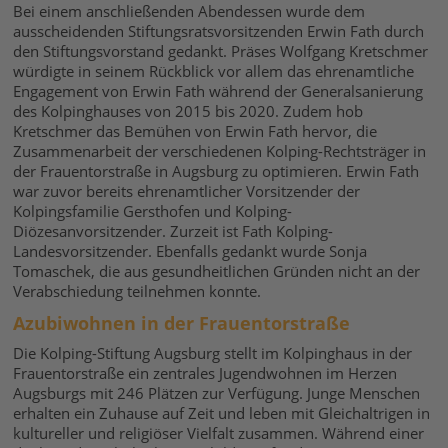
Bei einem anschließenden Abendessen wurde dem
ausscheidenden Stiftungsratsvorsitzenden Erwin Fath durch
den Stiftungsvorstand gedankt. Präses Wolfgang Kretschmer
würdigte in seinem Rückblick vor allem das ehrenamtliche
Engagement von Erwin Fath während der Generalsanierung
des Kolpinghauses von 2015 bis 2020. Zudem hob
Kretschmer das Bemühen von Erwin Fath hervor, die
Zusammenarbeit der verschiedenen Kolping-Rechtsträger in
der Frauentorstraße in Augsburg zu optimieren. Erwin Fath
war zuvor bereits ehrenamtlicher Vorsitzender der
Kolpingsfamilie Gersthofen und Kolping-
Diözesanvorsitzender. Zurzeit ist Fath Kolping-
Landesvorsitzender. Ebenfalls gedankt wurde Sonja
Tomaschek, die aus gesundheitlichen Gründen nicht an der
Verabschiedung teilnehmen konnte.
Azubiwohnen in der Frauentorstraße
Die Kolping-Stiftung Augsburg stellt im Kolpinghaus in der
Frauentorstraße ein zentrales Jugendwohnen im Herzen
Augsburgs mit 246 Plätzen zur Verfügung. Junge Menschen
erhalten ein Zuhause auf Zeit und leben mit Gleichaltrigen in
kultureller und religiöser Vielfalt zusammen. Während einer