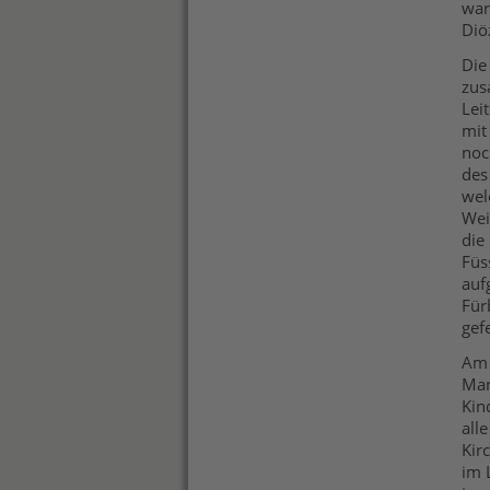
war
Diö
Die
zus
Lei
mit
noc
des
wel
Wei
die
Füs
auf
Für
gefe
Am 
Man
Kin
all
Kir
im 