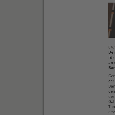
04.
Der
für
an 
Ban
Gem
der
Ban
den
des
Gab
Tho
ers