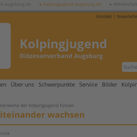
rk-Augsburg.de
Kolpingjugend-Augsburg.de
#WeAreFam
Kontakt
|
Newslette
Kolpingjugend
Diözesanverband Augsburg
gen
Über uns
Schwerpunkte
Service
Bilder
Kolpi
nerweihe der Kolpingjugend Füssen
iteinander wachsen
urück