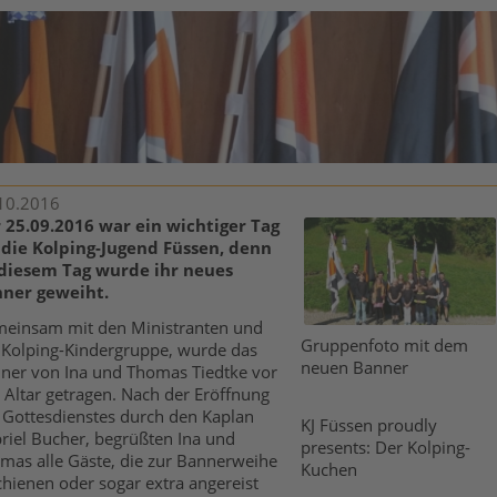
10.2016
 25.09.2016 war ein wichtiger Tag
 die Kolping-Jugend Füssen, denn
diesem Tag wurde ihr neues
ner geweiht.
einsam mit den Ministranten und
Gruppenfoto mit dem
 Kolping-Kindergruppe, wurde das
neuen Banner
ner von Ina und Thomas Tiedtke vor
 Altar getragen. Nach der Eröffnung
 Gottesdienstes durch den Kaplan
KJ Füssen proudly
riel Bucher, begrüßten Ina und
presents: Der Kolping-
mas alle Gäste, die zur Bannerweihe
Kuchen
chienen oder sogar extra angereist