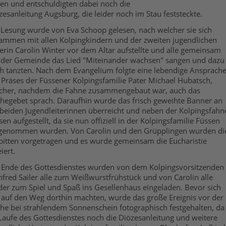
en und entschuldigten dabei noch die
zesanleitung Augsburg, die leider noch im Stau feststeckte.
 Lesung wurde von Eva Schoop gelesen, nach welcher sie sich
ammen mit allen Kolpingkindern und der zweiten jugendlichen
terin Carolin Winter vor dem Altar aufstellte und alle gemeinsam
 der Gemeinde das Lied "Miteinander wachsen" sangen und dazu
h tanzten. Nach dem Evangelium folgte eine lebendige Ansprach
 Präses der Füssener Kolpingsfamilie Pater Michael Hubatsch,
cher, nachdem die Fahne zusammengebaut war, auch das
hegebet sprach. Daraufhin wurde das frisch geweihte Banner an
 beiden Jugendleiterinnen überreicht und neben der Kolpingsfahn
sen aufgestellt, da sie nun offiziell in der Kolpingsfamilie Füssen
genommen wurden. Von Carolin und den Grüpplingen wurden di
bitten vorgetragen und es wurde gemeinsam die Eucharistie
iert.
Ende des Gottesdienstes wurden von dem Kolpingsvorsitzenden
fred Sailer alle zum Weißwurstfrühstück und von Carolin alle
der zum Spiel und Spaß ins Gesellenhaus eingeladen. Bevor sich
e auf den Weg dorthin machten, wurde das große Ereignis vor der
che bei strahlendem Sonnenschein fotographisch festgehalten, da
Laufe des Gottesdienstes noch die Diözesanleitung und weitere