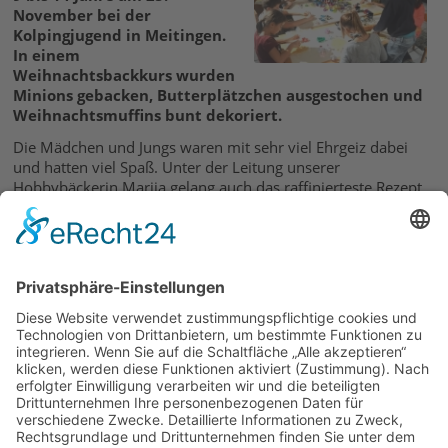
November bei der
Kolpingjugend in Meitingen.
In einem
Weihnachtsbackkurs wurden
Minions gebacken, Butterplätzchen ausgestochen und
Weihnachtsmuffins bunt dekoriert.
Die Mädchen und Jungs waren mit sehr viel Ehrgeiz dabei
und hatten viel Spaß. Unter der Leitung unserer
Hobbybäckerin Marija gelang auch das raffinierteste Rezept.
In drei Stunden zauberten die jungen Konditoren leckere
Traumstücke für den Adventsteller. Einiges wurde sofort
vernascht, andere Backkünste wurden mit nach Hause
genommen.
Marija Skrobo-Jakobovic
20.12.2016
zurück