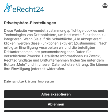
und Capi, im Seminarhaus und auf einem Festival im
Nachbardorf wurde viel gespielt, gelacht und geratscht.
Themen wie die Jugendarbeit vor Ort, Erlebnisse aus dem
Ehrenamt und der Arbeit oder die kommende
Bundeskonferenz kamen zur Sprache. Ein deutschlandweiter
Austausch an Erfahrungen und Eindrücken.
Nächstes Jahr soll das Seminar in die zweite Runde gehen.
Dann mit noch mehr Teilnehmern und hoffentlich auch mit
genauso tollen Referenten. Ich freu mich schon drauf und
kann nur sagen: Sei dabei!
Tobias
17.09.2019
zurück
© 2026 | Kolpingjugend Diözesanverband Augsburg
Website von
sinntun
mit
flix.CMS