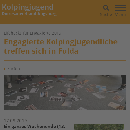
Kolpingjugend
Diözesanverband Augsburg
Suche
Menü
Lifehacks für Engagierte 2019
Engagierte Kolpingjugendliche
treffen sich in Fulda
zurück
17.09.2019
Ein ganzes Wochenende (13.