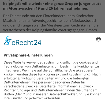
Kolpingsfamilie wieder eine ganze Gruppe junger Leute
im Alter zwischen 19 und 26 Jahren aufnehmen.
Der Feierstunde mit den Flötenkindern, dem Kinderchor
Maxissimo, einer Adventsgeschichte, dem Nikolausbesuch
und den Ehrungen war die Messfeier zum Gedenken an die
Verstorbenen der Kolpingsfamilie vorausgegangen. Präses
Diakon Winfried Schölch predigte beim Gedenkgottesdienst.
Auf dem Bild (mit Aufnahmebrief, von oben links) sind zu
sehen: Sebastian Holzinger, Benedikt Hihler, Josef Lupper,
Stefan Lupper, Benedikt Stuhler, Julia Holzinger, Martin
Lupper. Auf dem Bild fehlt: Florian Honke.
09.01.2017
zurück
Links