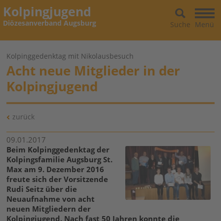
Kolpingjugend
Diözesanverband Augsburg
Suche
Menü
Kolpinggedenktag mit Nikolausbesuch
Acht neue Mitglieder in der
Kolpingjugend
zurück
09.01.2017
Beim Kolpinggedenktag der
Kolpingsfamilie Augsburg St.
Max am 9. Dezember 2016
freute sich der Vorsitzende
Rudi Seitz über die
Neuaufnahme von acht
neuen Mitgliedern der
Kolpingjugend. Nach fast 50 Jahren konnte die