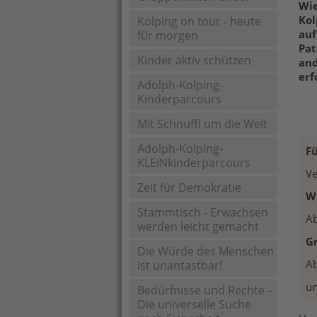
Wie
Kol
Kolping on tour - heute
auf
für morgen
Pat
Kinder aktiv schützen
and
erf
Adolph-Kolping-
Kinderparcours
Mit Schnuffi um die Welt
Adolph-Kolping-
F
KLEINkinderparcours
Ve
Zeit für Demokratie
W
Stammtisch - Erwachsen
Ab
werden leicht gemacht
G
Die Würde des Menschen
Ab
ist unantastbar!
un
Bedürfnisse und Rechte –
Die universelle Suche