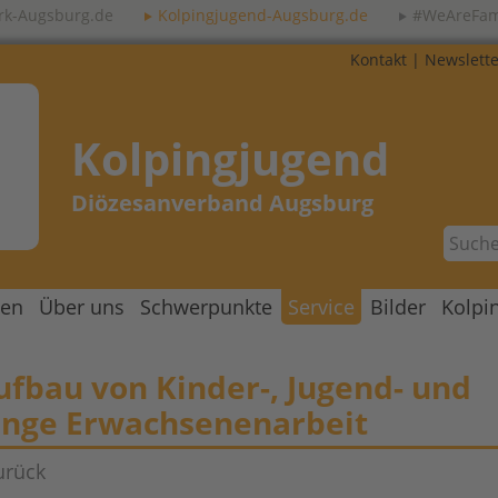
rk-Augsburg.de
Kolpingjugend-Augsburg.de
#WeAreFam
Kontakt
|
Newslette
Kolpingjugend
Diözesanverband Augsburg
gen
Über uns
Schwerpunkte
Service
Bilder
Kolpi
ufbau von Kinder-, Jugend- und
unge Erwachsenenarbeit
urück