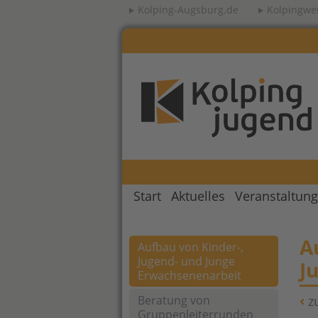
Kolping-Augsburg.de
Kolpingwe
Start
Aktuelles
Veranstaltun
A
Aufbau von Kinder-,
Jugend- und Junge
J
Erwachsenenarbeit
Beratung von
z
Gruppenleiterrunden