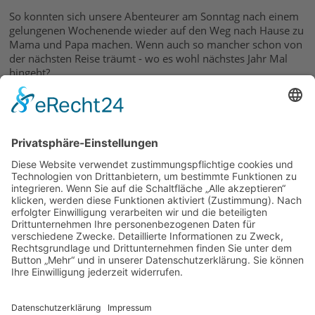
So konnten sich unsere Abenteurer am Sonntag nach einem
gelungenen Wochenende wieder auf den Weg nach Hause zu
Mama und Papa machen. Wenn auch so mancher schon von
der nächsten Reise träumt - wo es wohl nächstes Jahr Mal
hingeht?
Eigentlich war das noch geheim, aber Schnuffi hat sich am
Wochenende dann doch verplappert. Er freut sich schon
darauf mit Vielen auf Entdeckungstour im Zauberwald zu
gehen.
Text und Bild: Michaela Würfel
04.05.2018
zurück
Links