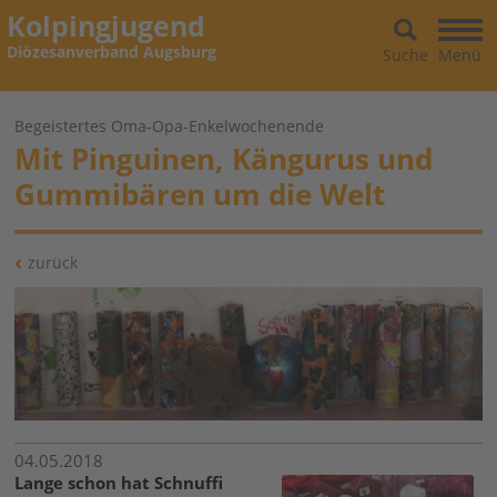
Kolpingjugend
Diözesanverband Augsburg
Suche
Menü
Begeistertes Oma-Opa-Enkelwochenende
Mit Pinguinen, Kängurus und
Gummibären um die Welt
zurück
04.05.2018
Lange schon hat Schnuffi