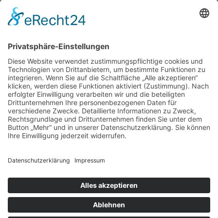
angetan. Die Leiter der einzelnen Forschungseinrichtungen
hatten all ihr Wissen vereint und brachten die jungen
Nachwuchsforscher noch einmal so richtig zum Staunen.
Letztere resümierten am Ende der Veranstaltung nur
Positives und hätten am liebsten noch mehr Einblick in den
einzelnen Bereichen gewünscht.
19.06.2018
zurück
Siehe auch
Bildergalerie
© 2026 | Kolpingjugend Diözesanverband Augsburg
Website von
sinntun
mit
flix.CMS