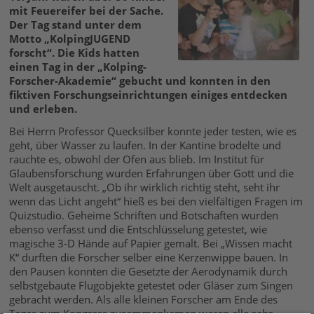
mit Feuereifer bei der Sache.
Der Tag stand unter dem
Motto „KolpingJUGEND
forscht“. Die Kids hatten
einen Tag in der „Kolping-
Forscher-Akademie“ gebucht und konnten in den
fiktiven Forschungseinrichtungen einiges entdecken
und erleben.
Bei Herrn Professor Quecksilber konnte jeder testen, wie es
geht, über Wasser zu laufen. In der Kantine brodelte und
rauchte es, obwohl der Ofen aus blieb. Im Institut für
Glaubensforschung wurden Erfahrungen über Gott und die
Welt ausgetauscht. „Ob ihr wirklich richtig steht, seht ihr
wenn das Licht angeht“ hieß es bei den vielfältigen Fragen im
Quizstudio. Geheime Schriften und Botschaften wurden
ebenso verfasst und die Entschlüsselung getestet, wie
magische 3-D Hände auf Papier gemalt. Bei „Wissen macht
K“ durften die Forscher selber eine Kerzenwippe bauen. In
den Pausen konnten die Gesetzte der Aerodynamik durch
selbstgebaute Flugobjekte getestet oder Gläser zum Singen
gebracht werden. Als alle kleinen Forscher am Ende des
Tages zum Kongress zusammenkamen waren alle sehr