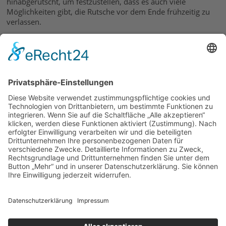
hinabgerutscht, um festzustellen, dass es auch viele
Möglichkeiten gibt, die Rutsche vor dem Ende frühzeitig zu
verlassen.
Gleich im Anschluss wurde in Rollenspielen geübt, durch
Gespräche eine Brücke zu bauen und Konflikte dadurch zu
lösen. Dieser sehr aktive Teil des Workshops stellte zugleich
den Abschluss eines ereignisreichen und konfliktfreien
Abends dar.
Dominik Weishaupt
17.05.2018
zurück
Links
Kolping-Jugendwohnen Augsburg