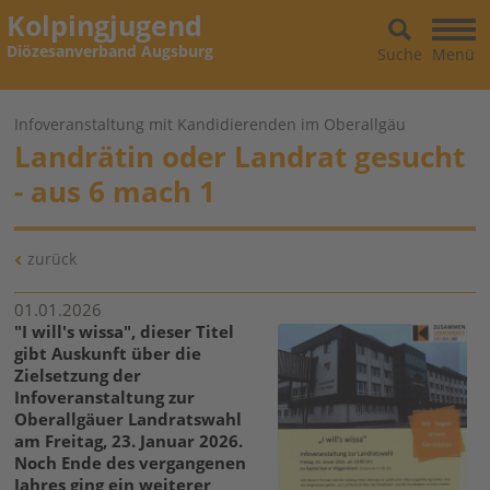
Kolpingjugend
Diözesanverband Augsburg
Suche
Menü
Infoveranstaltung mit Kandidierenden im Oberallgäu
Landrätin oder Landrat gesucht
- aus 6 mach 1
zurück
01.01.2026
"I will's wissa", dieser Titel
gibt Auskunft über die
Zielsetzung der
Infoveranstaltung zur
Oberallgäuer Landratswahl
am Freitag, 23. Januar 2026.
Noch Ende des vergangenen
Jahres ging ein weiterer